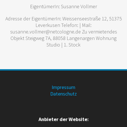
EigentümerIn: Susanne Vollmer
Adresse der EigentümerIn: Weissenseestraße 12, 51375
Leverkusen
Telefon
:
|
Mail
:
susanne.vollmer@netcologne.de Zu vermietendes
Objekt Steigweg 7A, 88058 Langenargen Wohnung
Studio | 1. Stock
Impressum
Datenschutz
Anbieter der Website: